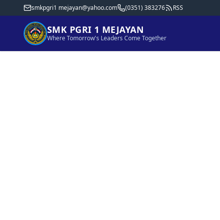
smkpgri1 mejayan@yahoo.com
(0351) 383276
RSS
SMK PGRI 1 MEJAYAN
Where Tomorrow's Leaders Come Together