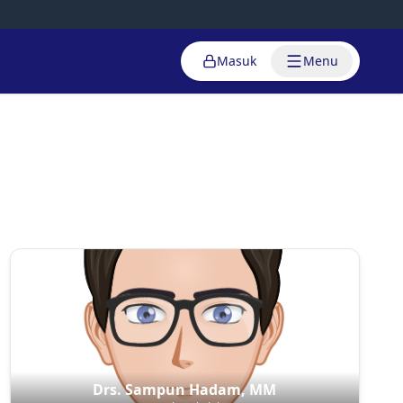
Masuk
Menu
Drs. Sampun Hadam, MM