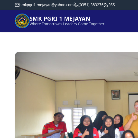
smkpgri1 mejayan@yahoo.com
(0351) 383276
RSS
SMK PGRI 1 MEJAYAN
Where Tomorrow's Leaders Come Together