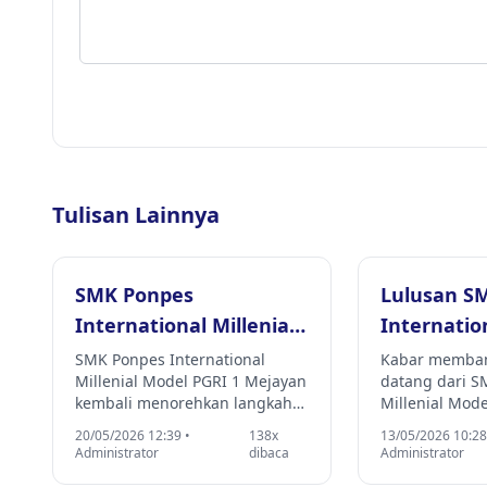
Tulisan Lainnya
SMK Ponpes
Lulusan S
International Millenial
Internation
Model PGRI 1 Mejayan
Model PGR
SMK Ponpes International
Kabar memban
Millenial Model PGRI 1 Mejayan
datang dari S
Resmi Terima Surat
Lolos Seca
kembali menorehkan langkah
Millenial Mode
Keputusan Program
strategis dalam
Mejayan. Salah
20/05/2026 12:39 •
138x
13/05/2026 10:28
Kebekerjaan Luar
pengembangan pendidikan
terbaiknya, Re
Administrator
dibaca
Administrator
vokasi bertaraf internasional.
Putra P, dari j
Negeri (3+1)