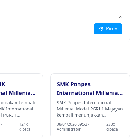
Kirim
MK
SMK Ponpes
al Millenial
International Millenial
I 1 Mejayan
Model PGRI 1 Mejayan
ggakan kembali
SMK Ponpes International
MK International
Millenial Model PGRI 1 Mejayan
ba TNI AU
Berangkatkan Ratusan
l PGRI 1
kembali menunjukkan
Alumni ke Jepang,
 satu lulusan
komitmennya dalam mencetak
 •
124x
08/04/2026 09:52 •
283x
Wujud Nyata Program
yhan Aditiya
lulusan yang siap bersaing di
dibaca
Administrator
dibaca
urusan Teknik
tingkat internasional. Hingga
SMK Mendunia Menuju